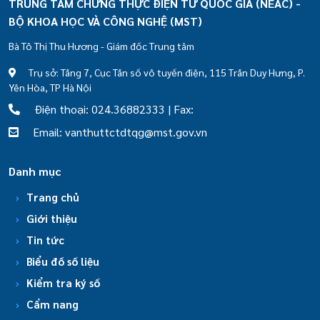
TRUNG TÂM CHỨNG THỰC ĐIỆN TỬ QUỐC GIA (NEAC) -
BỘ KHOA HỌC VÀ CÔNG NGHỆ (MST)
Bà Tô Thị Thu Hương - Giám đốc Trung tâm
Trụ sở: Tầng 7, Cục Tần số vô tuyến điện, 115 Trần Duy Hưng, P.
Yên Hòa, TP Hà Nội
Điện thoại: 024.36882333 | Fax:
Email: vanthuttctdtqg@mst.gov.vn
Danh mục
Trang chủ
Giới thiệu
Tin tức
Biểu đồ số liệu
Kiểm tra ký số
Cẩm nang