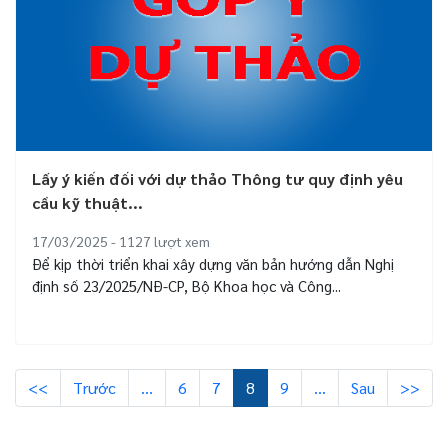
Lấy ý kiến đối với dự thảo Thông tư quy định yêu
cầu kỹ thuật...
17/03/2025 - 1127
lượt xem
Để kịp thời triển khai xây dựng văn bản hướng dẫn Nghị
định số 23/2025/NĐ-CP, Bộ Khoa học và Công...
<<
Trước
…
6
7
8
9
…
Sau
>>