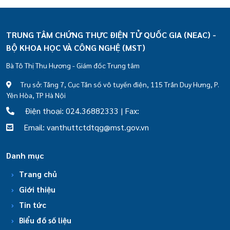
TRUNG TÂM CHỨNG THỰC ĐIỆN TỬ QUỐC GIA (NEAC) -
BỘ KHOA HỌC VÀ CÔNG NGHỆ (MST)
Bà Tô Thị Thu Hương - Giám đốc Trung tâm
Trụ sở: Tầng 7, Cục Tần số vô tuyến điện, 115 Trần Duy Hưng, P.
Yên Hòa, TP Hà Nội
Điện thoại: 024.36882333 | Fax:
Email: vanthuttctdtqg@mst.gov.vn
Danh mục
Trang chủ
Giới thiệu
Tin tức
Biểu đồ số liệu