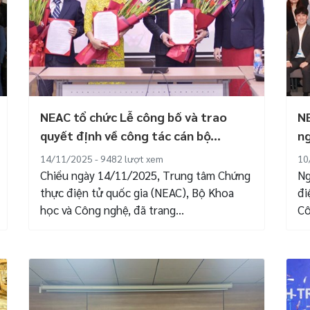
NEAC tổ chức Lễ công bố và trao
NE
quyết định về công tác cán bộ...
ng
Hồ
14/11/2025 - 9482
lượt xem
10
Chiều ngày 14/11/2025, Trung tâm Chứng
Ng
thực điện tử quốc gia (NEAC), Bộ Khoa
đi
học và Công nghệ, đã trang...
Cô