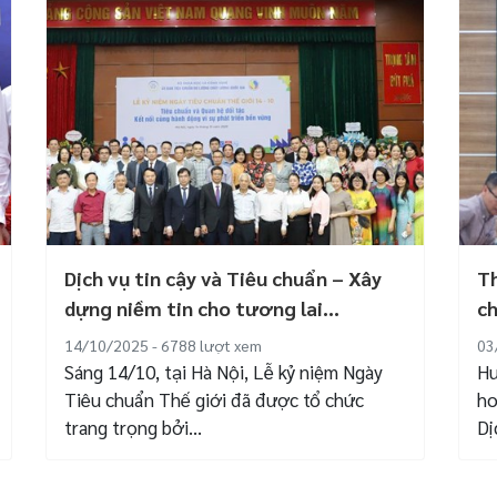
Dịch vụ tin cậy và Tiêu chuẩn – Xây
Th
dựng niềm tin cho tương lai...
ch
ký
14/10/2025 - 6788
lượt xem
03
Sáng 14/10, tại Hà Nội, Lễ kỷ niệm Ngày
Hư
Tiêu chuẩn Thế giới đã được tổ chức
ho
trang trọng bởi...
Dị