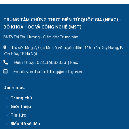
TRUNG TÂM CHỨNG THỰC ĐIỆN TỬ QUỐC GIA (NEAC) -
BỘ KHOA HỌC VÀ CÔNG NGHỆ (MST)
Bà Tô Thị Thu Hương - Giám đốc Trung tâm
Trụ sở: Tầng 7, Cục Tần số vô tuyến điện, 115 Trần Duy Hưng, P.
Yên Hòa, TP Hà Nội
Điện thoại: 024.36882333 | Fax:
Email: vanthuttctdtqg@mst.gov.vn
Danh mục
Trang chủ
Giới thiệu
Tin tức
Biểu đồ số liệu