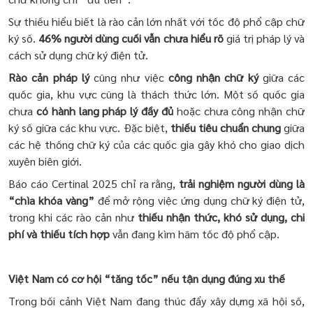
Sự thiếu hiểu biết là rào cản lớn nhất với tốc độ phổ cập chữ
ký số.
46% người dùng cuối vẫn chưa hiểu rõ
giá trị pháp lý và
cách sử dụng chữ ký điện tử.
Rào cản pháp lý
cũng như việc
công nhận chữ ký
giữa các
quốc gia, khu vực cũng là thách thức lớn. Một số quốc gia
chưa
có hành lang pháp lý đầy đủ
hoặc chưa công nhận chữ
ký số giữa các khu vực. Đặc biệt,
thiếu tiêu chuẩn chung
giữa
các hệ thống chữ ký của các quốc gia gây khó cho giao dịch
xuyên biên giới.
Báo cáo Certinal 2025 chỉ ra rằng,
trải nghiệm người dùng là
“chìa khóa vàng”
để mở rộng việc ứng dụng chữ ký điện tử,
trong khi các rào cản như
thiếu nhận thức, khó sử dụng, chi
phí và thiếu tích hợp
vẫn đang kìm hãm tốc độ phổ cập.
Việt Nam có cơ hội “tăng tốc” nếu tận dụng đúng xu thế
Trong bối cảnh Việt Nam đang thúc đẩy xây dựng xã hội số,