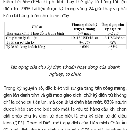
kiệm tới
55–78%
chi phí khi thay thế giấy tờ bằng tài liệu
điện tử.
79%
tài liệu được ký trong vòng
24 giờ
thay vì phải
kéo dài hàng tuần như trước đây.
Tác động của chữ ký điện tử đến hoạt động của doanh
nghiệp, tổ chức
Trong kỷ nguyên số, đặc biệt với sự gia tăng
tấn công mạng
,
gian lận danh tính
và
giả mạo giao dịch
,
chữ ký điện tử
không
chỉ là công cụ tiện lợi, mà còn là
lá chắn bảo mật
.
8
3%
người
được khảo sát cho biết bảo mật là yếu tố hàng đầu khi chọn
giải pháp chữ ký điện tử đặc biệt là chữ ký điện tử đủ điều
kiện (QES). Theo eIDAS, một quy định của Liên minh Châu Âu
(EU) về định danh và dịch vụ tin cậy, QES có giá trị pháp lý