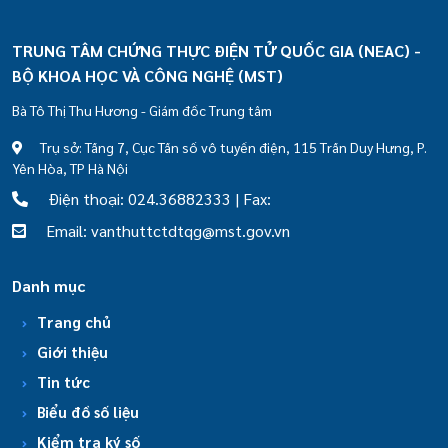
TRUNG TÂM CHỨNG THỰC ĐIỆN TỬ QUỐC GIA (NEAC) -
BỘ KHOA HỌC VÀ CÔNG NGHỆ (MST)
Bà Tô Thị Thu Hương - Giám đốc Trung tâm
Trụ sở: Tầng 7, Cục Tần số vô tuyến điện, 115 Trần Duy Hưng, P.
Yên Hòa, TP Hà Nội
Điện thoại: 024.36882333 | Fax:
Email: vanthuttctdtqg@mst.gov.vn
Danh mục
Trang chủ
Giới thiệu
Tin tức
Biểu đồ số liệu
Kiểm tra ký số