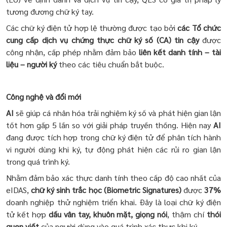
tương đương chữ ký tay.
Các chữ ký điện tử hợp lệ thường được tạo bởi
các
Tổ chức
cung cấp dịch vụ chứng thực chữ ký số (CA
) tin cậy
được
công nhận, cấp phép nhằm đảm bảo
liên kết danh tính – tài
liệu – người ký
theo các tiêu chuẩn bắt buộc.
Công nghệ và đổi mới
AI
sẽ giúp cá nhân hóa trải nghiệm ký số và phát hiện gian lận
tốt hơn gấp 5 lần so với giải pháp truyền thống. Hiện nay
AI
đang được tích hợp trong chữ ký điện tử để phân tích hành
vi người dùng khi ký, tự động phát hiện các rủi ro gian lận
trong quá trình ký.
Nhằm đảm bảo xác thực danh tính theo cấp độ cao nhất của
eIDAS,
chữ ký sinh trắc học
(Biometric Signatures)
được
37%
doanh nghiệp thử nghiệm triển khai. Đây là loại chữ ký điện
tử kết hợp
dấu vân tay, khuôn mặt, giọng nói
, thậm chí
thói
quen viết
của người dùng vào quá trình xác thực khi ký.