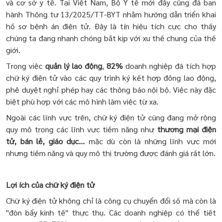
và cơ sở y tế. Tại Việt Nam, Bộ Y tế mới đây cũng đã ban
hành Thông tư 13/2025/TT-BYT nhằm hướng dẫn triển khai
hồ sơ bệnh án điện tử. Đây là tín hiệu tích cực cho thấy
chúng ta đang nhanh chóng bắt kịp với xu thế chung của thế
giới.
Trong việc
quản lý lao động
,
82%
doanh nghiệp đã tích hợp
chữ ký điện tử vào các quy trình ký kết hợp đồng lao động,
phê duyệt nghỉ phép hay các thông báo nội bộ. Việc này đặc
biệt phù hợp với các mô hình làm việc từ xa.
Ngoài các lĩnh vực trên, chữ ký điện tử cũng đang mở rộng
quy mô trong các lĩnh vực tiềm năng như
thương mại điện
tử, bán lẻ, giáo dục…
mặc dù còn là những lĩnh vực mới
nhưng tiềm năng và quy mô thị trường được đánh giá rất lớn.
Lợi ích
của chữ ký điện tử
Chữ ký điện tử không chỉ là công cụ chuyển đổi số mà còn là
"đòn bẩy kinh tế" thực thụ. Các doanh nghiệp có thể tiết