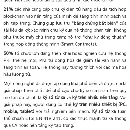
21%
các nhà cung cấp chữ ký điện tử hàng đầu đã tích hợp
blockchain vào nền tảng của mình để tăng tính minh bạch và
phi tập trung. Chúng giúp lưu trữ “bằng chứng bất biến” của
tài liệu đã ký; xác minh chữ ký qua hệ thống phân tán, không
phụ thuộc máy chủ trung tâm; hỗ trợ “chữ ký đồng thuận”
trong hợp đồng thông minh (Smart Contracts).
50%
tổ chức lớn đang triển khai hoặc nghiên cứu hệ thống
PKI thế hệ mới, PKI tự động hóa để giảm tải vận hành và
tăng tính an toàn. Hệ thống này tương thích với các mã hóa
hậu lượng tử.
Một công nghệ đã được áp dụng khá phổ biến và được coi là
giải pháp then chốt để phổ cập chữ ký số cá nhân trên quy
mô lớn đó chính là
ký số từ xa
và
ký trên nhiều nền tảng
. Với
giải pháp này, người dùng có thể
ký trên nhiều thiết bị (PC,
mobile, tablet)
với trải nghiệm liền mạch.
Ký số từ xa
tuân
thủ chuẩn ETSI EN 419 241, có xác thực mạnh từ xa thông
qua CA hoặc nền tảng ký tập trung.