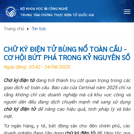
BỘ KHOA HỌC VÀ CÔNG NGHỆ
TRUNG TÂM CHỨNG THỰC ĐIỆN TỬ QUỐC GIA
Trang chủ
Tin tức
CHỮ KÝ ĐIỆN TỬ BÙNG NỔ TOÀN CẦU -
CƠ HỘI BỨT PHÁ TRONG KỶ NGUYÊN SỐ
Ngày đăng: 10:42 - 24/06/2025
Chữ ký điện tử
đang trở thành
trụ cột quan trọng trong các
giao dịch số toàn cầu. Báo cáo của Certinal năm 2025 chỉ ra
rằng không chỉ các doanh nghiệp mà cả khu vực công và
người dân đều đang dịch chuyển mạnh mẽ sang sử dụng
chữ ký điện tử
để nâng cao hiệu quả, tính pháp lý và bảo
mật.
Từ ngân hàng, y tế, bất động sản cho đến chính phủ, các
doanh nghiệp đang tận dụng
chữ ký điện tử
để tăng tốc quy