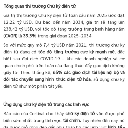
Tổng quan thị trường Chữ ký điện tử
Giá trị thị trường Chữ ký điện tử toàn cầu năm 2025 ước đạt
12,22 tỷ USD. Dự báo đến năm 2034, giá trị sẽ tăng lên
238,42 tỷ USD, với tốc độ tăng trưởng trung bình hàng năm
(
CAGR
) là
39,3%
trong giai đoạn 2025–2034.
So với mức quy mô 7,4 tỷ USD năm 2021, thị trường chữ ký
điện tử đang có
tốc độ tăng trưởng cực kỳ mạnh mẽ
, đặc
biệt sau đại dịch COVID-19 – khi các doanh nghiệp và cơ
quan chính phủ trên toàn cầu đang thúc đẩy giao dịch không
giấy tờ. Theo thống kê,
65% các giao dịch tài liệu nội bộ và
đối tác chuyển sang hình thức điện tử hóa
, sử dụng chữ ký
điện tử như một phần tất yếu.
Ứng dụng chữ ký điện tử trong các lĩnh vực
Báo cáo của Certinal cho thấy
chữ ký điện tử
vốn được phổ
biến sớm nhất trong lĩnh vực
tài chính.
Tuy nhiên đến nay, nó
đã được mở rộng đến gần như toàn bộ các lĩnh vực
kinh tế -