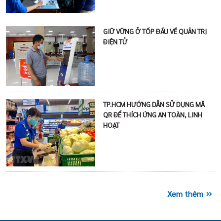
GIỮ VỮNG Ở TỐP ĐẦU VỀ QUẢN TRỊ
ĐIỆN TỬ
TP.HCM HƯỚNG DẪN SỬ DỤNG MÃ
QR ĐỂ THÍCH ỨNG AN TOÀN, LINH
HOẠT
Xem thêm