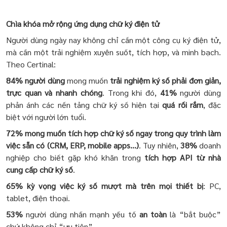
Chìa khóa mở rộng ứng dụng chữ ký điện tử
Người dùng ngày nay không chỉ cần một công cụ ký điện tử,
mà cần một trải nghiệm xuyên suốt, tích hợp, và minh bạch.
Theo Certinal:
84% người dùng
mong muốn
trải nghiệm ký số phải đơn giản,
trực quan và nhanh chóng
. Trong khi đó,
41%
người dùng
phản ánh các nền tảng chữ ký số hiện tại
quá rối rắm
, đặc
biệt với người lớn tuổi.
72% mong muốn tích hợp chữ ký số ngay trong quy trình làm
việc sẵn có (CRM, ERP, mobile apps...)
. Tuy nhiên,
38%
doanh
nghiệp cho biết gặp khó khăn trong
tích hợp API từ nhà
cung cấp chữ ký số
.
65% kỳ vọng việc ký số mượt mà trên mọi thiết bị
: PC,
tablet, điện thoại.
53%
người dùng nhấn mạnh yếu tố
an toàn
là “bắt buộc”
chứ không chỉ “ưu tiên”.