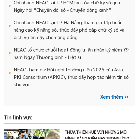
Chi nhánh NEAC tại TP.HCM lan tỏa chữ ký số qua
Ngày hội “Chuyển đổi số - Chuyển động xanh”
Chi nhánh NEAC tại TP Đà Nẵng tham gia tập huấn
nâng cao kỹ năng số, thúc đẩy phổ cập chữ ký số và
dịch vụ tin cậy cho cộng đồng
NEAC tổ chức chuỗi hoạt động tri ân nhân kỷ niệm 79
năm Ngày Thương binh - Liệt sĩ
NEAC tham dự Hội nghị thường niên 2026 của Asia
PKI Consortium (APKIC), thúc đẩy hợp tác niềm tin số
khu vực
Xem thêm
Tin lĩnh vực
THỪA THIÊN HUẾ VỚI NHỮNG MÔ
HÌNH, SÁNG KIẾN HAY TRONG ỨNG