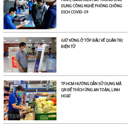
DỤNG CÔNG NGHỆ PHÒNG CHỐNG
DỊCH COVID-19
GIỮ VỮNG Ở TỐP ĐẦU VỀ QUẢN TRỊ
ĐIỆN TỬ
TP.HCM HƯỚNG DẪN SỬ DỤNG MÃ
QR ĐỂ THÍCH ỨNG AN TOÀN, LINH
HOẠT