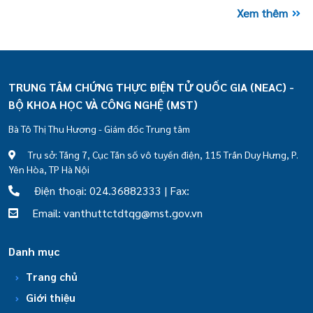
Xem thêm
TRUNG TÂM CHỨNG THỰC ĐIỆN TỬ QUỐC GIA (NEAC) -
BỘ KHOA HỌC VÀ CÔNG NGHỆ (MST)
Bà Tô Thị Thu Hương - Giám đốc Trung tâm
Trụ sở: Tầng 7, Cục Tần số vô tuyến điện, 115 Trần Duy Hưng, P.
Yên Hòa, TP Hà Nội
Điện thoại: 024.36882333 | Fax:
Email: vanthuttctdtqg@mst.gov.vn
Danh mục
Trang chủ
Giới thiệu