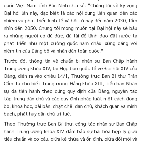
quốc Việt Nam tỉnh Bắc Ninh chia sẻ: “Chúng tôi rất kỳ vọng
Đại hội lần này, đặc biệt là các nội dung liên quan đến các
nhiệm vụ phát triển kinh tế xã hội từ nay đến năm 2030, tầm
nhìn đến 2050. Chúng tôi mong muốn tại Đại hội này sẽ bầu
ra những người có đủ đức, đủ tài để lãnh đạo đất nước ta
phát triển như một cường quốc năm châu, xứng đáng với
niềm tin của Đảng bộ và nhân dân toàn quốc.”
Trước đó, thông tin về chuẩn bị nhân sự Ban Chấp hành
Trung ương khóa XIV, tại Họp báo quốc tế về Đại hội XIV của
Đảng, diễn ra vào chiều 14/1, Thường trực Ban Bí thư Trần
Cẩm Tú cho biết Trung ương Đảng khóa XIII, Tiểu ban Nhân
sự đã tiến hành theo đúng quy định của Đảng, nguyên tắc
tập trung dân chủ và các quy định pháp luật một cách đồng
bộ, khoa học, bài bản, chặt chẽ, dân chủ, khách quan và minh
bạch, phát huy dân chủ trí tuệ.
Theo Thường trực Ban Bí thư, công tác nhân sự Ban Chấp
hành Trung ương khóa XIV đảm bảo sự hài hòa hợp lý giữa
tiêu chuẩn và cơ cấu, giữa kế thừa và ổn định, giữa đổi mới và