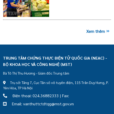
Xem thêm
TRUNG TÂM CHỨNG THỰC ĐIỆN TỬ QUỐC GIA (NEAC) -
BỘ KHOA HỌC VÀ CÔNG NGHỆ (MST)
Bà Tô Thị Thu Hương - Giám đốc Trung tâm
Trụ sở: Tầng 7, Cục Tần số vô tuyến điện, 115 Trần Duy Hưng, P.
Yên Hòa, TP Hà Nội
Điện thoại: 024.36882333 | Fax:
Email: vanthuttctdtqg@mst.gov.vn