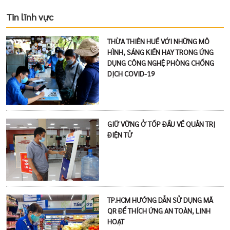
Tin lĩnh vực
THỪA THIÊN HUẾ VỚI NHỮNG MÔ
HÌNH, SÁNG KIẾN HAY TRONG ỨNG
DỤNG CÔNG NGHỆ PHÒNG CHỐNG
DỊCH COVID-19
GIỮ VỮNG Ở TỐP ĐẦU VỀ QUẢN TRỊ
ĐIỆN TỬ
TP.HCM HƯỚNG DẪN SỬ DỤNG MÃ
QR ĐỂ THÍCH ỨNG AN TOÀN, LINH
HOẠT