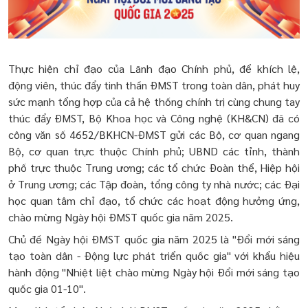
Thực hiện chỉ đạo của Lãnh đạo Chính phủ, để khích lệ,
động viên, thúc đẩy tinh thần ĐMST trong toàn dân, phát huy
sức mạnh tổng hợp của cả hệ thống chính trị cùng chung tay
thúc đẩy ĐMST, Bộ Khoa học và Công nghệ (KH&CN) đã có
công văn số 4652/BKHCN-ĐMST gửi các Bộ, cơ quan ngang
Bộ, cơ quan trực thuộc Chính phủ; UBND các tỉnh, thành
phố trực thuộc Trung ương; các tổ chức Đoàn thể, Hiệp hội
ở Trung ương; các Tập đoàn, tổng công ty nhà nước; các Đại
học quan tâm chỉ đạo, tổ chức các hoạt động hưởng ứng,
chào mừng Ngày hội ĐMST quốc gia năm 2025.
Chủ đề Ngày hội ĐMST quốc gia năm 2025 là "Đổi mới sáng
tạo toàn dân - Động lực phát triển quốc gia" với khẩu hiệu
hành động "Nhiệt liệt chào mừng Ngày hội Đổi mới sáng tạo
quốc gia 01-10".