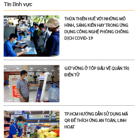
Tin lĩnh vực
THỪA THIÊN HUẾ VỚI NHỮNG MÔ
HÌNH, SÁNG KIẾN HAY TRONG ỨNG
DỤNG CÔNG NGHỆ PHÒNG CHỐNG
DỊCH COVID-19
GIỮ VỮNG Ở TỐP ĐẦU VỀ QUẢN TRỊ
ĐIỆN TỬ
TP.HCM HƯỚNG DẪN SỬ DỤNG MÃ
QR ĐỂ THÍCH ỨNG AN TOÀN, LINH
HOẠT