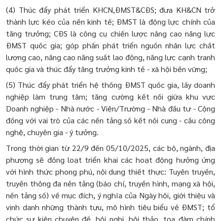
(4) Thúc đẩy phát triển KHCN,ĐMST&CĐS; đưa KH&CN trở
thành lực kéo của nền kinh tế; ĐMST là động lực chính của
tăng trưởng; CĐS là công cụ chiến lược nâng cao năng lực
ĐMST quốc gia; góp phần phát triển nguồn nhân lực chất
lượng cao, nâng cao năng suất lao động, năng lực cạnh tranh
quốc gia và thúc đẩy tăng trưởng kinh tế - xã hội bền vững;
(5) Thúc đẩy phát triển hệ thống ĐMST quốc gia, lấy doanh
nghiệp làm trung tâm; tăng cường kết nối giữa khu vực
Doanh nghiệp - Nhà nước - Viện/Trường - Nhà đầu tư - Cộng
đồng với vai trò của các nền tảng số kết nối cung - cầu công
nghệ, chuyên gia - ý tưởng.
Trong thời gian từ 22/9 đến 05/10/2025, các bộ, ngành, địa
phương sẽ đồng loạt triển khai các hoạt động hưởng ứng
với hình thức phong phú, nội dung thiết thực: Tuyên truyền,
truyền thông đa nền tảng (báo chí, truyền hình, mạng xã hội,
nền tảng số) về mục đích, ý nghĩa của Ngày hội, giới thiệu và
vinh danh những thành tựu, mô hình tiêu biểu về ĐMST; tổ
chức sự kiện chuyên đề, hội nghị, hội thảo, tọa đàm chính