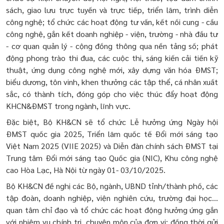
sách, giao lưu trực tuyến và trực tiếp, triển lãm, trình diễn
công nghệ; tổ chức các hoạt động tư vấn, kết nối cung - cầu
công nghệ, gắn kết doanh nghiệp - viện, trường - nhà đầu tư
- cơ quan quản lý - cộng đồng thông qua nền tảng số; phát
động phong trào thi đua, các cuộc thi, sáng kiến cải tiến kỹ
thuật, ứng dụng công nghệ mới, xây dựng văn hóa ĐMST;
biểu dương, tôn vinh, khen thưởng các tập thể, cá nhân xuất
sắc, có thành tích, đóng góp cho việc thúc đẩy hoạt động
KHCN&ĐMST trong ngành, lĩnh vực.
Đặc biệt, Bộ KH&CN sẽ tổ chức Lễ hưởng ứng Ngày hội
ĐMST quốc gia 2025, Triển lãm quốc tế Đổi mới sáng tạo
Việt Nam 2025 (VIIE 2025) và Diễn đàn chính sách ĐMST tại
Trung tâm Đổi mới sáng tạo Quốc gia (NIC), Khu công nghệ
cao Hòa Lạc, Hà Nội từ ngày 01- 03/10/2025.
Bộ KH&CN đề nghị các Bộ, ngành, UBND tỉnh/thành phố, các
tập đoàn, doanh nghiệp, viện nghiên cứu, trường đại học…
quan tâm chỉ đạo và tổ chức các hoạt động hưởng ứng gắn
với nhiệm vụ chính trị, chuyên môn của đơn vị; đồng thời gửi