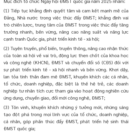
Mục đích tổ chức Ngày hội ĐMST quốc gia năm 2025 nhằm:
(1) Tiếp tục khẳng định quyết tâm và cam kết mạnh mẽ của
Đảng, Nhà nước trong việc thúc đẩy ĐMST; khẳng định vai
trò chiến lược, trung tâm của ĐMST trong việc thúc đẩy tăng
trưởng nhanh, bền vững, nâng cao năng suất và năng lực
cạnh tranh Quốc gia, phát triển kinh tế - xã hội;
(2) Tuyên truyền, phổ biến, truyền thông, nâng cao nhận thức
của toàn xã hội về vai trò, động lực then chốt của khoa học
và công nghệ (KHCN), ĐMST và chuyển đổi số (CĐS) đối với
sự phát triển kinh tế - xã hội nhanh và bền vững. Khơi dậy,
lan tỏa tinh thần đam mê ĐMST, khuyến khích các cá nhân,
tổ chức, doanh nghiệp, đặc biệt là thế hệ trẻ, các doanh
nghiệp tư nhân tích cực tham gia vào hoạt động nghiên cứu
ứng dụng, chuyển giao, đổi mới công nghệ, ĐMST;
(3) Tôn vinh, khuyến khích những ý tưởng mới, những sáng
tạo đột phá trong mọi lĩnh vực của tổ chức, doanh nghiệp,
cá nhân, góp phần thúc đẩy ĐMST, phát triển hệ sinh thái
ĐMST quốc gia;