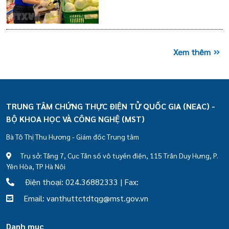
Xem thêm
TRUNG TÂM CHỨNG THỰC ĐIỆN TỬ QUỐC GIA (NEAC) -
BỘ KHOA HỌC VÀ CÔNG NGHỆ (MST)
Bà Tô Thị Thu Hương - Giám đốc Trung tâm
Trụ sở: Tầng 7, Cục Tần số vô tuyến điện, 115 Trần Duy Hưng, P.
Yên Hòa, TP Hà Nội
Điện thoại: 024.36882333 | Fax:
Email: vanthuttctdtqg@mst.gov.vn
Danh mục