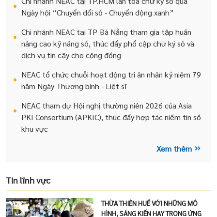
Chi nhánh NEAC tại TP.HCM lan tỏa chữ ký số qua
Ngày hội “Chuyển đổi số - Chuyển động xanh”
Chi nhánh NEAC tại TP Đà Nẵng tham gia tập huấn
nâng cao kỹ năng số, thúc đẩy phổ cập chữ ký số và
dịch vụ tin cậy cho cộng đồng
NEAC tổ chức chuỗi hoạt động tri ân nhân kỷ niệm 79
năm Ngày Thương binh - Liệt sĩ
NEAC tham dự Hội nghị thường niên 2026 của Asia
PKI Consortium (APKIC), thúc đẩy hợp tác niềm tin số
khu vực
Xem thêm
Tin lĩnh vực
THỪA THIÊN HUẾ VỚI NHỮNG MÔ
HÌNH, SÁNG KIẾN HAY TRONG ỨNG