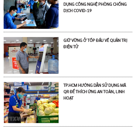
DỤNG CÔNG NGHỆ PHÒNG CHỐNG
DỊCH COVID-19
GIỮ VỮNG Ở TỐP ĐẦU VỀ QUẢN TRỊ
ĐIỆN TỬ
TP.HCM HƯỚNG DẪN SỬ DỤNG MÃ
QR ĐỂ THÍCH ỨNG AN TOÀN, LINH
HOẠT