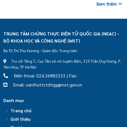
Xem thêm
TRUNG TÂM CHỨNG THỰC ĐIỆN TỬ QUỐC GIA (NEAC) -
BỘ KHOA HỌC VÀ CÔNG NGHỆ (MST)
Bà Tô Thị Thu Hương - Giám đốc Trung tâm
Trụ sở: Tầng 7, Cục Tần số vô tuyến điện, 115 Trần Duy Hưng, P.
Yên Hòa, TP Hà Nội
Điện thoại: 024.36882333 | Fax:
Email: vanthuttctdtqg@mst.gov.vn
Danh mục
Trang chủ
Giới thiệu