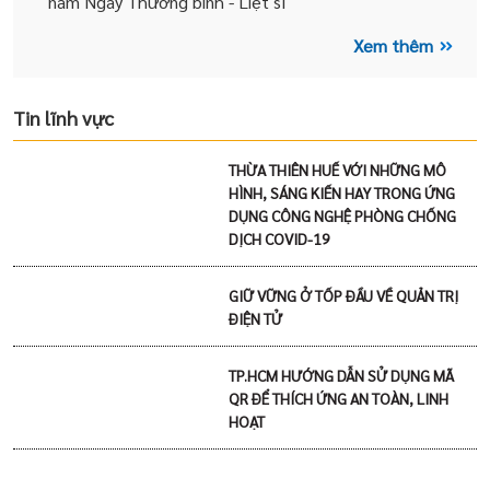
năm Ngày Thương binh - Liệt sĩ
Xem thêm
Tin lĩnh vực
THỪA THIÊN HUẾ VỚI NHỮNG MÔ
HÌNH, SÁNG KIẾN HAY TRONG ỨNG
DỤNG CÔNG NGHỆ PHÒNG CHỐNG
DỊCH COVID-19
GIỮ VỮNG Ở TỐP ĐẦU VỀ QUẢN TRỊ
ĐIỆN TỬ
TP.HCM HƯỚNG DẪN SỬ DỤNG MÃ
QR ĐỂ THÍCH ỨNG AN TOÀN, LINH
HOẠT