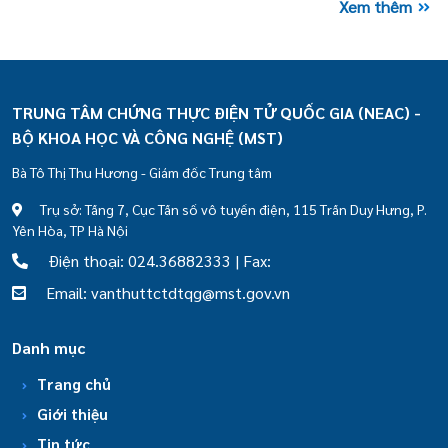
Xem thêm
TRUNG TÂM CHỨNG THỰC ĐIỆN TỬ QUỐC GIA (NEAC) -
BỘ KHOA HỌC VÀ CÔNG NGHỆ (MST)
Bà Tô Thị Thu Hương - Giám đốc Trung tâm
Trụ sở: Tầng 7, Cục Tần số vô tuyến điện, 115 Trần Duy Hưng, P.
Yên Hòa, TP Hà Nội
Điện thoại: 024.36882333 | Fax:
Email: vanthuttctdtqg@mst.gov.vn
Danh mục
Trang chủ
Giới thiệu
Tin tức