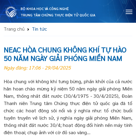
BỘ KHOA HỌC VÀ CÔNG NGHỆ
TRUNG TÂM CHỨNG THỰC ĐIỆN TỬ QUỐC GIA
Trang chủ
Tin tức
NEAC HÒA CHUNG KHÔNG KHÍ TỰ HÀO
50 NĂM NGÀY GIẢI PHÓNG MIỀN NAM
Ngày đăng: 17:06 - 29/04/2025
Hòa chung với không khí tưng bừng, phấn khởi của cả nước
hân hoan chào mừng kỷ niệm 50 năm ngày giải phóng Miền
Nam, thống nhất đất nước (30/4/1975 - 30/4/2025), Đoàn
Thanh niên Trung tâm Chứng thực điện tử quốc gia đã tổ
chức các hoạt động sôi nổi và ý nghĩa như: tổ chức buổi
tuyên truyền về lịch sử, ý nghĩa ngày giải phóng Miền Nam,
thống nhất đất nước 30/4; hoạt động đổi hình nền máy tính
điện thoại; chụp ảnh với cờ đỏ sao vàng...