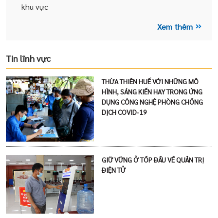
khu vực
Xem thêm
Tin lĩnh vực
THỪA THIÊN HUẾ VỚI NHỮNG MÔ
HÌNH, SÁNG KIẾN HAY TRONG ỨNG
DỤNG CÔNG NGHỆ PHÒNG CHỐNG
DỊCH COVID-19
GIỮ VỮNG Ở TỐP ĐẦU VỀ QUẢN TRỊ
ĐIỆN TỬ