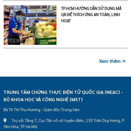
TP.HCM HƯỚNG DẪN SỬ DỤNG MÃ
QR ĐỂ THÍCH ỨNG AN TOÀN, LINH
HOẠT
Xem thêm
TRUNG TÂM CHỨNG THỰC ĐIỆN TỬ QUỐC GIA (NEAC) -
BỘ KHOA HỌC VÀ CÔNG NGHỆ (MST)
Bà Tô Thị Thu Hương - Giám đốc Trung tâm
Trụ sở: Tầng 7, Cục Tần số vô tuyến điện, 115 Trần Duy Hưng, P.
Yên Hòa, TP Hà Nội