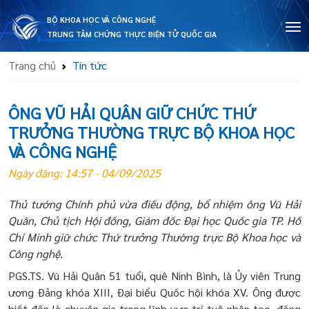
BỘ KHOA HỌC VÀ CÔNG NGHỆ
TRUNG TÂM CHỨNG THỰC ĐIỆN TỬ QUỐC GIA
Trang chủ
Tin tức
ÔNG VŨ HẢI QUÂN GIỮ CHỨC THỨ
TRƯỞNG THƯỜNG TRỰC BỘ KHOA HỌC
VÀ CÔNG NGHỆ
Ngày đăng: 14:57 - 04/09/2025
Thủ tướng Chính phủ vừa điều động, bổ nhiệm ông Vũ Hải
Quân, Chủ tịch Hội đồng, Giám đốc Đại học Quốc gia TP. Hồ
Chí Minh giữ chức Thứ trưởng Thường trực Bộ Khoa học và
Công nghệ.
PGS.TS. Vũ Hải Quân 51 tuổi, quê Ninh Bình, là Ủy viên Trung
ương Đảng khóa XIII, Đại biểu Quốc hội khóa XV. Ông được
biết đến là chuyên gia trong lĩnh vực trí tuệ nhân tạo, đồng