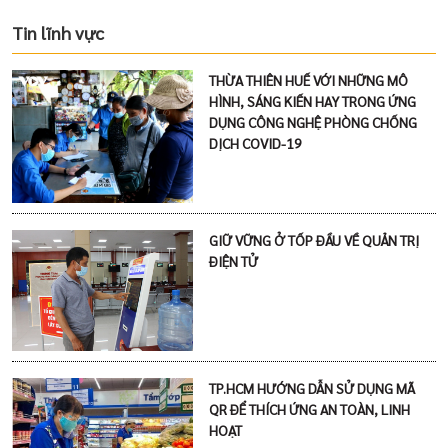
Tin lĩnh vực
THỪA THIÊN HUẾ VỚI NHỮNG MÔ
HÌNH, SÁNG KIẾN HAY TRONG ỨNG
DỤNG CÔNG NGHỆ PHÒNG CHỐNG
DỊCH COVID-19
GIỮ VỮNG Ở TỐP ĐẦU VỀ QUẢN TRỊ
ĐIỆN TỬ
TP.HCM HƯỚNG DẪN SỬ DỤNG MÃ
QR ĐỂ THÍCH ỨNG AN TOÀN, LINH
HOẠT