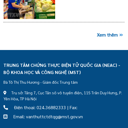
Xem thêm
TRUNG TÂM CHỨNG THỰC ĐIỆN TỬ QUỐC GIA (NEAC) -
BỘ KHOA HỌC VÀ CÔNG NGHỆ (MST)
Bà Tô Thị Thu Hương - Giám đốc Trung tâm
Trụ sở: Tầng 7, Cục Tần số vô tuyến điện, 115 Trần Duy Hưng, P.
Yên Hòa, TP Hà Nội
Điện thoại: 024.36882333 | Fax:
Email: vanthuttctdtqg@mst.gov.vn