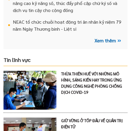
nâng cao kỹ năng số, thúc đẩy phổ cập chữ ký số và
dịch vụ tin cậy cho cộng đồng
NEAC tổ chức chuỗi hoạt động tri ân nhân kỷ niệm 79
năm Ngày Thương binh - Liệt sĩ
Xem thêm
Tin lĩnh vực
THỪA THIÊN HUẾ VỚI NHỮNG MÔ
HÌNH, SÁNG KIẾN HAY TRONG ỨNG
DỤNG CÔNG NGHỆ PHÒNG CHỐNG
DỊCH COVID-19
GIỮ VỮNG Ở TỐP ĐẦU VỀ QUẢN TRỊ
ĐIỆN TỬ