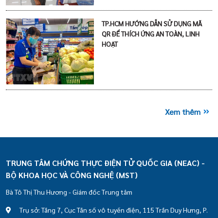
TP.HCM HƯỚNG DẪN SỬ DỤNG MÃ
QR ĐỂ THÍCH ỨNG AN TOÀN, LINH
HOẠT
Xem thêm
TRUNG TÂM CHỨNG THỰC ĐIỆN TỬ QUỐC GIA (NEAC) -
BỘ KHOA HỌC VÀ CÔNG NGHỆ (MST)
Bà Tô Thị Thu Hương - Giám đốc Trung tâm
Trụ sở: Tầng 7, Cục Tần số vô tuyến điện, 115 Trần Duy Hưng, P.