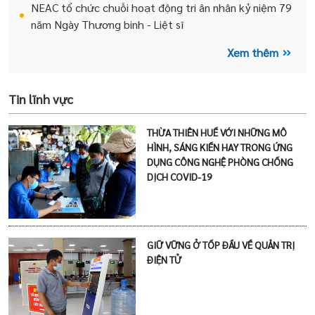
NEAC tổ chức chuỗi hoạt động tri ân nhân kỷ niệm 79
năm Ngày Thương binh - Liệt sĩ
Xem thêm
Tin lĩnh vực
THỪA THIÊN HUẾ VỚI NHỮNG MÔ
HÌNH, SÁNG KIẾN HAY TRONG ỨNG
DỤNG CÔNG NGHỆ PHÒNG CHỐNG
DỊCH COVID-19
GIỮ VỮNG Ở TỐP ĐẦU VỀ QUẢN TRỊ
ĐIỆN TỬ