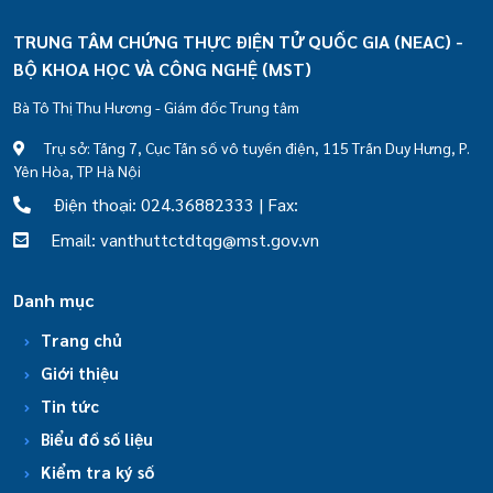
TRUNG TÂM CHỨNG THỰC ĐIỆN TỬ QUỐC GIA (NEAC) -
BỘ KHOA HỌC VÀ CÔNG NGHỆ (MST)
Bà Tô Thị Thu Hương - Giám đốc Trung tâm
Trụ sở: Tầng 7, Cục Tần số vô tuyến điện, 115 Trần Duy Hưng, P.
Yên Hòa, TP Hà Nội
Điện thoại: 024.36882333 | Fax:
Email: vanthuttctdtqg@mst.gov.vn
Danh mục
Trang chủ
Giới thiệu
Tin tức
Biểu đồ số liệu
Kiểm tra ký số