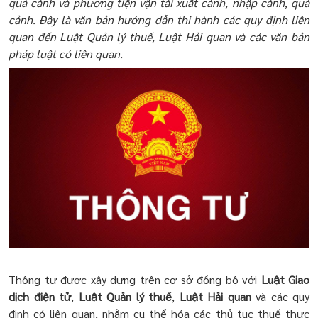
quá cảnh và phương tiện vận tải xuất cảnh, nhập cảnh, quá
cảnh. Đây là văn bản hướng dẫn thi hành các quy định liên
quan đến Luật Quản lý thuế, Luật Hải quan và các văn bản
pháp luật có liên quan.
Thông tư được xây dựng trên cơ sở đồng bộ với
Luật Giao
dịch điện tử
,
Luật Quản lý thuế
,
Luật Hải quan
và các quy
định có liên quan, nhằm cụ thể hóa các thủ tục thuế thực