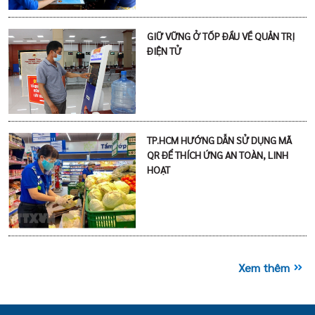
GIỮ VỮNG Ở TỐP ĐẦU VỀ QUẢN TRỊ
ĐIỆN TỬ
TP.HCM HƯỚNG DẪN SỬ DỤNG MÃ
QR ĐỂ THÍCH ỨNG AN TOÀN, LINH
HOẠT
Xem thêm