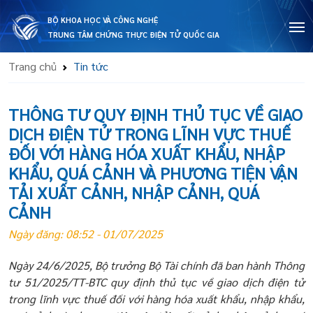
BỘ KHOA HỌC VÀ CÔNG NGHỆ
TRUNG TÂM CHỨNG THỰC ĐIỆN TỬ QUỐC GIA
Trang chủ
Tin tức
THÔNG TƯ QUY ĐỊNH THỦ TỤC VỀ GIAO
DỊCH ĐIỆN TỬ TRONG LĨNH VỰC THUẾ
ĐỐI VỚI HÀNG HÓA XUẤT KHẨU, NHẬP
KHẨU, QUÁ CẢNH VÀ PHƯƠNG TIỆN VẬN
TẢI XUẤT CẢNH, NHẬP CẢNH, QUÁ
CẢNH
Ngày đăng: 08:52 - 01/07/2025
Ngày 24/6/2025, Bộ trưởng Bộ Tài chính đã ban hành Thông
tư 51/2025/TT-BTC quy định thủ tục về giao dịch điện tử
trong lĩnh vực thuế đối với hàng hóa xuất khẩu, nhập khẩu,