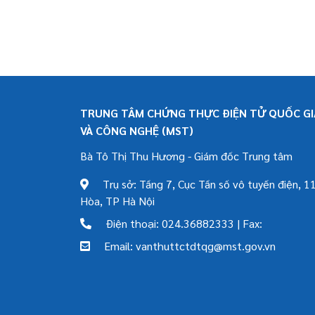
TRUNG TÂM CHỨNG THỰC ĐIỆN TỬ QUỐC GIA
VÀ CÔNG NGHỆ (MST)
Bà Tô Thị Thu Hương - Giám đốc Trung tâm
Trụ sở: Tầng 7, Cục Tần số vô tuyến điện, 11
Hòa, TP Hà Nội
Điện thoại: 024.36882333 | Fax:
Email: vanthuttctdtqg@mst.gov.vn