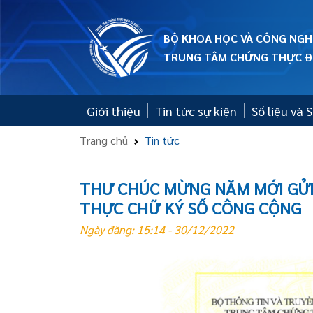
BỘ KHOA HỌC VÀ CÔNG NGH
TRUNG TÂM CHỨNG THỰC ĐI
Giới thiệu
Tin tức sự kiện
Số liệu và
Trang chủ
Tin tức
THƯ CHÚC MỪNG NĂM MỚI GỬI
THỰC CHỮ KÝ SỐ CÔNG CỘNG
Ngày đăng: 15:14 - 30/12/2022