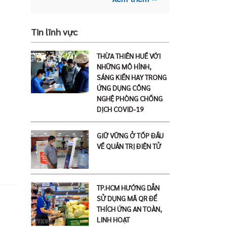
Tin lĩnh vực
THỪA THIÊN HUẾ VỚI
NHỮNG MÔ HÌNH,
SÁNG KIẾN HAY TRONG
ỨNG DỤNG CÔNG
NGHỆ PHÒNG CHỐNG
DỊCH COVID-19
GIỮ VỮNG Ở TỐP ĐẦU
VỀ QUẢN TRỊ ĐIỆN TỬ
TP.HCM HƯỚNG DẪN
SỬ DỤNG MÃ QR ĐỂ
THÍCH ỨNG AN TOÀN,
LINH HOẠT