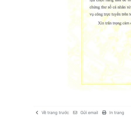
Về trang trước
Gửi email
In trang