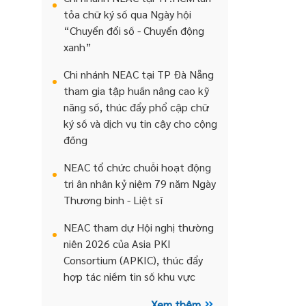
tỏa chữ ký số qua Ngày hội
“Chuyển đổi số - Chuyển động
xanh”
Chi nhánh NEAC tại TP Đà Nẵng
tham gia tập huấn nâng cao kỹ
năng số, thúc đẩy phổ cập chữ
ký số và dịch vụ tin cậy cho cộng
đồng
NEAC tổ chức chuỗi hoạt động
tri ân nhân kỷ niệm 79 năm Ngày
Thương binh - Liệt sĩ
NEAC tham dự Hội nghị thường
niên 2026 của Asia PKI
Consortium (APKIC), thúc đẩy
hợp tác niềm tin số khu vực
Xem thêm