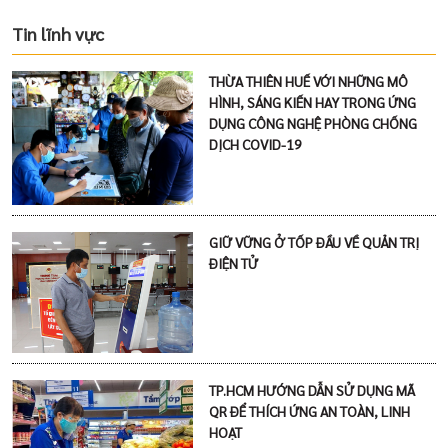
Tin lĩnh vực
THỪA THIÊN HUẾ VỚI NHỮNG MÔ
HÌNH, SÁNG KIẾN HAY TRONG ỨNG
DỤNG CÔNG NGHỆ PHÒNG CHỐNG
DỊCH COVID-19
GIỮ VỮNG Ở TỐP ĐẦU VỀ QUẢN TRỊ
ĐIỆN TỬ
TP.HCM HƯỚNG DẪN SỬ DỤNG MÃ
QR ĐỂ THÍCH ỨNG AN TOÀN, LINH
HOẠT