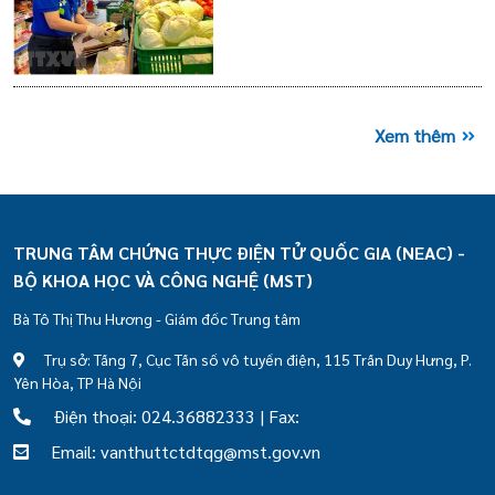
Xem thêm
TRUNG TÂM CHỨNG THỰC ĐIỆN TỬ QUỐC GIA (NEAC) -
BỘ KHOA HỌC VÀ CÔNG NGHỆ (MST)
Bà Tô Thị Thu Hương - Giám đốc Trung tâm
Trụ sở: Tầng 7, Cục Tần số vô tuyến điện, 115 Trần Duy Hưng, P.
Yên Hòa, TP Hà Nội
Điện thoại: 024.36882333 | Fax:
Email: vanthuttctdtqg@mst.gov.vn