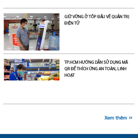
GIỮ VỮNG Ở TỐP ĐẦU VỀ QUẢN TRỊ
ĐIỆN TỬ
TP.HCM HƯỚNG DẪN SỬ DỤNG MÃ
QR ĐỂ THÍCH ỨNG AN TOÀN, LINH
HOẠT
Xem thêm