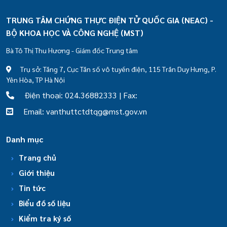
TRUNG TÂM CHỨNG THỰC ĐIỆN TỬ QUỐC GIA (NEAC) -
BỘ KHOA HỌC VÀ CÔNG NGHỆ (MST)
Bà Tô Thị Thu Hương - Giám đốc Trung tâm
Trụ sở: Tầng 7, Cục Tần số vô tuyến điện, 115 Trần Duy Hưng, P.
Yên Hòa, TP Hà Nội
Điện thoại: 024.36882333 | Fax:
Email: vanthuttctdtqg@mst.gov.vn
Danh mục
Trang chủ
Giới thiệu
Tin tức
Biểu đồ số liệu
Kiểm tra ký số