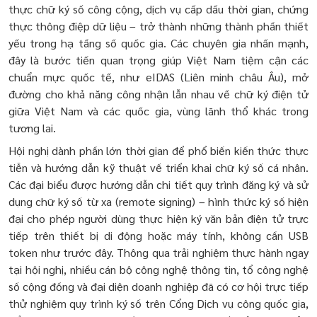
thực chữ ký số công cộng, dịch vụ cấp dấu thời gian, chứng
thực thông điệp dữ liệu – trở thành những thành phần thiết
yếu trong hạ tầng số quốc gia. Các chuyên gia nhấn mạnh,
đây là bước tiến quan trọng giúp Việt Nam tiệm cận các
chuẩn mực quốc tế, như eIDAS (Liên minh châu Âu), mở
đường cho khả năng công nhận lẫn nhau về chữ ký điện tử
giữa Việt Nam và các quốc gia, vùng lãnh thổ khác trong
tương lai.
Hội nghị dành phần lớn thời gian để phổ biến kiến thức thực
tiễn và hướng dẫn kỹ thuật về triển khai chữ ký số cá nhân.
Các đại biểu được hướng dẫn chi tiết quy trình đăng ký và sử
dụng chữ ký số từ xa (remote signing) – hình thức ký số hiện
đại cho phép người dùng thực hiện ký văn bản điện tử trực
tiếp trên thiết bị di động hoặc máy tính, không cần USB
token như trước đây. Thông qua trải nghiệm thực hành ngay
tại hội nghị, nhiều cán bộ công nghệ thông tin, tổ công nghệ
số cộng đồng và đại diện doanh nghiệp đã có cơ hội trực tiếp
thử nghiệm quy trình ký số trên Cổng Dịch vụ công quốc gia,