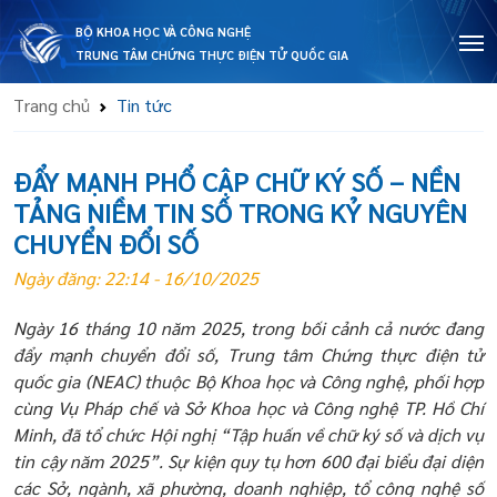
BỘ KHOA HỌC VÀ CÔNG NGHỆ
TRUNG TÂM CHỨNG THỰC ĐIỆN TỬ QUỐC GIA
Trang chủ
Tin tức
ĐẨY MẠNH PHỔ CẬP CHỮ KÝ SỐ – NỀN
TẢNG NIỀM TIN SỐ TRONG KỶ NGUYÊN
CHUYỂN ĐỔI SỐ
Ngày đăng: 22:14 - 16/10/2025
Ngày 16 tháng 10 năm 2025
,
trong bối cảnh cả nước đang
đẩy mạnh chuyển đổi số, Trung tâm Chứng thực điện tử
quốc gia (NEAC) thuộc Bộ Khoa học và Công nghệ, phối hợp
cùng
Vụ Pháp chế và Sở Khoa học và Công nghệ TP. Hồ Chí
Minh, đã tổ chức Hội nghị “Tập huấn về chữ ký số và dịch vụ
tin cậy năm 2025”. Sự kiện quy tụ hơn 600 đại biểu đại diện
các Sở, ngành, xã phường, doanh nghiệp, tổ công nghệ số