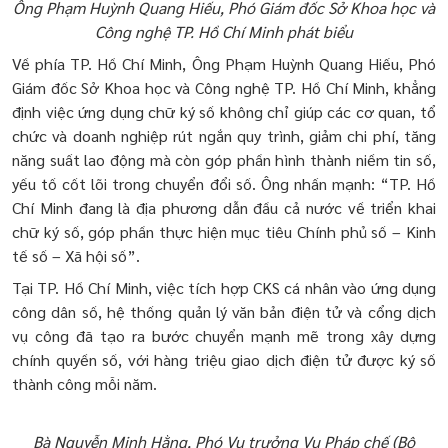
Ông Phạm Huỳnh Quang Hiếu, Phó Giám đốc Sở Khoa học và
Công nghệ TP. Hồ Chí Minh phát biểu
Về phía TP. Hồ Chí Minh, Ông Phạm Huỳnh Quang Hiếu, Phó
Giám đốc Sở Khoa học và Công nghệ TP. Hồ Chí Minh, khẳng
định việc ứng dụng chữ ký số không chỉ giúp các cơ quan, tổ
chức và doanh nghiệp rút ngắn quy trình, giảm chi phí, tăng
năng suất lao động mà còn góp phần hình thành niềm tin số,
yếu tố cốt lõi trong chuyển đổi số. Ông nhấn mạnh: “TP. Hồ
Chí Minh đang là địa phương dẫn đầu cả nước về triển khai
chữ ký số, góp phần thực hiện mục tiêu Chính phủ số – Kinh
tế số – Xã hội số”.
Tại TP. Hồ Chí Minh, việc tích hợp CKS cá nhân vào ứng dụng
công dân số, hệ thống quản lý văn bản điện tử và cổng dịch
vụ công đã tạo ra bước chuyển mạnh mẽ trong xây dựng
chính quyền số, với hàng triệu giao dịch điện tử được ký số
thành công mỗi năm.
Bà Nguyễn Minh Hằng, Phó Vụ trưởng Vụ Pháp chế (Bộ