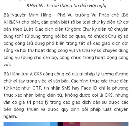
KH&CN) chia sẻ thông tin đến Hội nghị
Bà Nguyễn Minh Hằng - Phó Vụ trưởng Vụ Pháp chế (Bộ
KH&CN) cho biết, cần phân biệt rõ ba loại chữ ký điện tử cơ
bản theo Luật Giao dịch điện tử gồm: Chữ ký điện tử chuyên
dùng (chỉ sử dụng trong nội bộ cơ quan, tổ chức); Chữ ký số
công cộng (sử dụng phổ biến trong tất cả các giao dịch đời
sống xã hội trừ hoạt động công vụ) và Chữ ký số chuyên dùng
công vụ (dùng cho cán bộ, công chức trong hoạt động công
vụ).
Bà Hằng lưu ý, CKS công cộng có giá trị pháp lý tương đương
chữ ký tay trong việc ký văn bản. Các hình thức xác thực điện
tử khác như: OTP, tin nhắn SMS hay Face ID chỉ là phương
thức xác nhận bằng điện tử, không được coi là CKS, nhưng
vẫn có giá trị pháp lý trong các giao dịch dân sự được các
bên đồng thuận và được quy định bởi pháp luật chuyên
ngành.