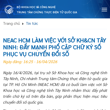
BỘ KHOA HỌC VÀ CÔNG NGHỆ
TRUNG TÂM CHỨNG THỰC ĐIỆN TỬ QUỐC GIA
Trang chủ
Tin tức
NEAC HCM LÀM VIỆC VỚI SỞ KH&CN TÂY
NINH: ĐẨY MẠNH PHỔ CẬP CHỮ KÝ SỐ
PHỤC VỤ CHUYỂN ĐỔI SỐ
Ngày đăng: 16:25 - 16/04/2026
Ngày 16/4/2026, tại trụ sở Sở Khoa học và Công nghệ tỉnh
Tây Ninh, Chi nhánh Trung tâm Chứng thực điện tử quốc gia
tại TP. Hồ Chí Minh (NEAC HCM) đã có buổi làm việc với Sở
Khoa học và Công nghệ tỉnh Tây Ninh nhằm thúc đẩy phát
triển chữ ký số trên địa bàn, góp phần thực hiện mục tiêu
chuyển đổi số quốc gia.