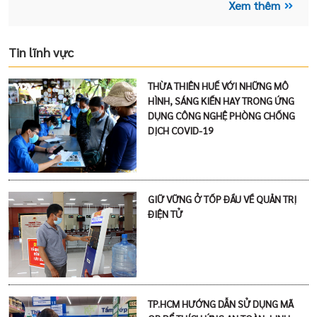
Xem thêm
Tin lĩnh vực
THỪA THIÊN HUẾ VỚI NHỮNG MÔ
HÌNH, SÁNG KIẾN HAY TRONG ỨNG
DỤNG CÔNG NGHỆ PHÒNG CHỐNG
DỊCH COVID-19
GIỮ VỮNG Ở TỐP ĐẦU VỀ QUẢN TRỊ
ĐIỆN TỬ
TP.HCM HƯỚNG DẪN SỬ DỤNG MÃ