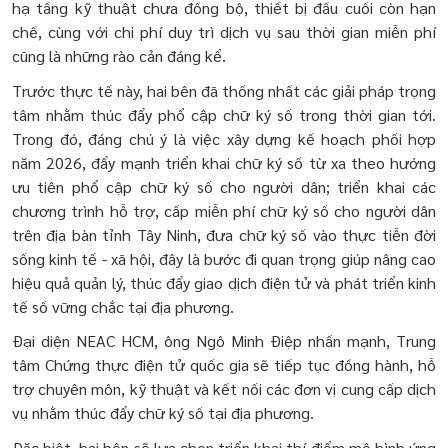
hạ tầng kỹ thuật chưa đồng bộ, thiết bị đầu cuối còn hạn
chế, cùng với chi phí duy trì dịch vụ sau thời gian miễn phí
cũng là những rào cản đáng kể.
Trước thực tế này, hai bên đã thống nhất các giải pháp trọng
tâm nhằm thúc đẩy phổ cập chữ ký số trong thời gian tới.
Trong đó, đáng chú ý là việc xây dựng kế hoạch phối hợp
năm 2026,
đẩy mạnh triển khai chữ ký số từ xa theo hướng
ưu tiên phổ cập chữ ký số cho người dân; triển khai các
chương trình hỗ trợ, cấp miễn phí chữ ký số cho người dân
trên địa bàn tỉnh Tây Ninh, đưa chữ ký số vào thực tiễn đời
sống kinh tế - xã hội, đây là bước đi quan trọng giúp nâng cao
hiệu quả quản lý, thúc đẩy giao dịch điện tử và phát triển kinh
tế số vững chắc tại địa phương
.
Đại diện NEAC HCM, ông Ngô Minh Điệp nhấn mạnh, Trung
tâm Chứng thực điện tử quốc gia sẽ tiếp tục đồng hành, hỗ
trợ chuyên môn, kỹ thuật và kết nối các đơn vị cung cấp dịch
vụ nhằm thúc đẩy chữ ký số tại địa phương.
Đặc biệt, hai bên sẽ lựa chọn triển khai thí điểm mô hình ứng