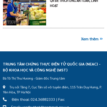
QR ĐỂ THÍCH ỨNG AN TOÀN, LINH
HOẠT
Xem thêm
TRUNG TÂM CHỨNG THỰC ĐIỆN TỬ QUỐC GIA (NEAC) -
BỘ KHOA HỌC VÀ CÔNG NGHỆ (MST)
Bà Tô Thị Thu Hương - Giám đốc Trung tâm
Trụ sở: Tầng 7, Cục Tần số vô tuyến điện, 115 Trần Duy Hưng, P.
Yên Hòa, TP Hà Nội
Điện thoại: 024.36882333 | Fax:
Email: vanthuttctdtqg@mst.gov.vn