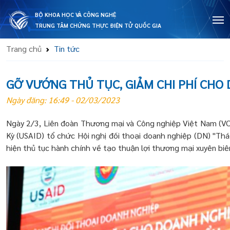
BỘ KHOA HỌC VÀ CÔNG NGHỆ
TRUNG TÂM CHỨNG THỰC ĐIỆN TỬ QUỐC GIA
Trang chủ
Tin tức
GỠ VƯỚNG THỦ TỤC, GIẢM CHI PHÍ CHO
Ngày đăng: 16:49 - 02/03/2023
Ngày 2/3, Liên đoàn Thương mại và Công nghiệp Việt Nam (VC
Kỳ (USAID) tổ chức Hội nghị đối thoại doanh nghiệp (DN) "Thá
hiện thủ tục hành chính về tạo thuận lợi thương mại xuyên biên