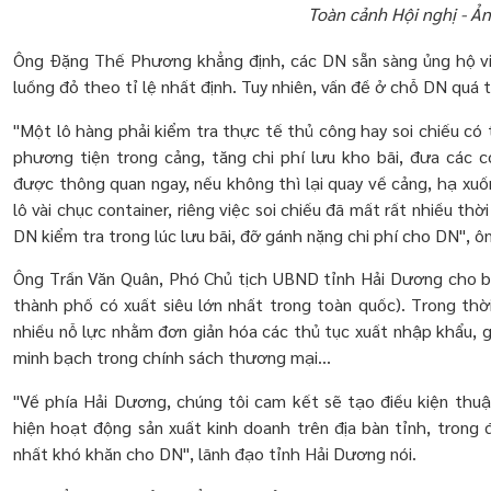
Toàn cảnh Hội nghị - Ả
Ông Đặng Thế Phương khẳng định, các DN sẵn sàng ủng hộ việ
luồng đỏ theo tỉ lệ nhất định. Tuy nhiên, vấn đề ở chỗ DN quá t
"Một lô hàng phải kiểm tra thực tế thủ công hay soi chiếu có 
phương tiện trong cảng, tăng chi phí lưu kho bãi, đưa các c
được thông quan ngay, nếu không thì lại quay về cảng, hạ xu
lô vài chục container, riêng việc soi chiếu đã mất rất nhiều thờ
DN kiểm tra trong lúc lưu bãi, đỡ gánh nặng chi phí cho DN", 
Ông Trần Văn Quân, Phó Chủ tịch UBND tỉnh Hải Dương cho bi
thành phố có xuất siêu lớn nhất trong toàn quốc). Trong thời
nhiều nỗ lực nhằm đơn giản hóa các thủ tục xuất nhập khẩu, 
minh bạch trong chính sách thương mại...
"Về phía Hải Dương, chúng tôi cam kết sẽ tạo điều kiện thu
hiện hoạt động sản xuất kinh doanh trên địa bàn tỉnh, tron
nhất khó khăn cho DN", lãnh đạo tỉnh Hải Dương nói.