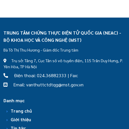
TRUNG TÂM CHỨNG THỰC ĐIỆN TỬ QUỐC GIA (NEAC) -
BỘ KHOA HỌC VÀ CÔNG NGHỆ (MST)
Bà Tô Thị Thu Hương - Giám đốc Trung tâm
Trụ sở: Tầng 7, Cục Tần số vô tuyến điện, 115 Trần Duy Hưng, P.
Yên Hòa, TP Hà Nội
Điện thoại: 024.36882333 | Fax:
Email: vanthuttctdtqg@mst.gov.vn
Danh mục
Trang chủ
Giới thiệu
Tin tức