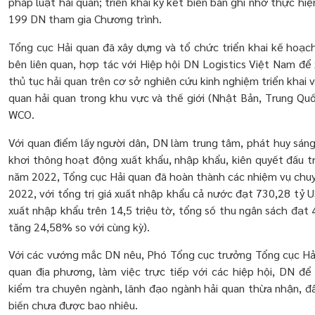
pháp luật hải quan; triển khai ký kết biên bản ghi nhớ thực h
199 DN tham gia Chương trình.
Tổng cục Hải quan đã xây dựng và tổ chức triển khai kế hoạch
bên liên quan, hợp tác với Hiệp hội DN Logistics Việt Nam để 
thủ tục hải quan trên cơ sở nghiên cứu kinh nghiệm triển khai 
quan hải quan trong khu vực và thế giới (Nhật Bản, Trung Quố
WCO.
Với quan điểm lấy người dân, DN làm trung tâm, phát huy sáng
khơi thông hoạt động xuất khẩu, nhập khẩu, kiên quyết đấu t
năm 2022, Tổng cục Hải quan đã hoàn thành các nhiệm vụ chu
2022, với tổng trị giá xuất nhập khẩu cả nước đạt 730,28 tỷ 
xuất nhập khẩu trên 14,5 triệu tờ, tổng số thu ngân sách đạt
tăng 24,58% so với cùng kỳ).
Với các vướng mắc DN nêu, Phó Tổng cục trưởng Tổng cục Hải
quan địa phương, làm việc trực tiếp với các hiệp hội, DN đ
kiểm tra chuyên ngành, lãnh đạo ngành hải quan thừa nhận, đâ
biến chưa được bao nhiêu.