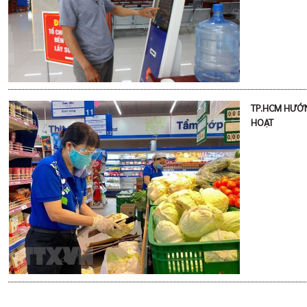
TP.HCM HƯỚN
HOẠT