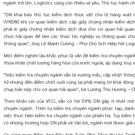
ngành trở lên. Logistics cũng còn thiếu và yếu. Thủ tục hành ch
"DN khai báo thủ tục kiểm dịch thực vật cho lô hàng xuất 
(VNSW) khi cơ quan kiểm dịch cấp giấy chứng nhận kiểm dịc
phải in giấy chứng nhận kiểm dịch đưa cho cơ quan hải qua
chức hải quan để làm các thao tác nghiệp vụ thông quan cho
thông quan", ông Lê Mạnh Cường – Phó Chủ tịch Hiệp hội Logi
Một điểm nghẽn lâu khắc phục là vấn đề kiểm tra chuyên ngành
thừa nhận chất lượng hàng hóa của nước ngoài, áp dụng truy x
"Việc kiểm tra chuyên ngành vẫn là vướng mắc, cập nhật thông
tử nhưng đến điểm chốt cuối cùng lại phải mang tờ khai đóng 
chụp bản nộp cho cơ quan hải quan", bà Lương Thu Hương – Ch
Theo khảo sát của VCCI, vẫn có tới 59% DN gặp ít nhất một
chuyên ngành. Trình tự kiểm tra chuyên ngành phức tạp, danh
việc thực hiện kiểm tra chuyên ngành còn phiền hà. Tuy kiểm 
có những trường hợp DN phải về tận bộ, ngành mới được giải 
Có cùng quan điểm, ông Đậu Anh Tuấn, Phó Tổng thư ký, Trưởn