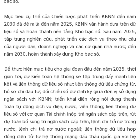
bạc số.
Mục tiêu cụ thể của Chiến lược phát triển KBNN đến năm
2030 đã đề ra là đến năm 2025, KBNN vận hành dựa trên dữ
liệu số và hoàn thành nền tảng Kho bạc số. Sau năm 2025,
tập trung nghiên cứu, phát triển các dịch vụ theo nhu cầu
của người dân, doanh nghiệp và các cơ quan nhà nước; đến
năm 2030, hoàn thành xây dựng Kho bạc số.
Để thực hiện mục tiêu cho giai đoạn đầu đến năm 2025, thời
gian tới, dự kiến toàn hệ thống sẽ tập trung đẩy mạnh liên
kết và liên thông dữ liệu số như: liên thông dữ liệu chứng từ,
hồ sơ chi đầu tư; đối chiếu số dư định kỳ giữa đơn vị sử dụng
ngân sách với KBNN; triển khai diện rộng nội dung thanh
toán tự động dịch vụ điện, nước, viễn thông; liên thông dữ
liệu số với cơ quan Tài chính (nộp trả ngân sách cấp trên, rút
dự toán bổ sung từ ngân sách cấp trên, lệnh chi trả nợ trong
nước, lệnh chi trả nợ nước ngoài); liên thông dữ liệu hợp
đồng điện tử từ hệ thống mạng đấu thầu quốc gia với hệ