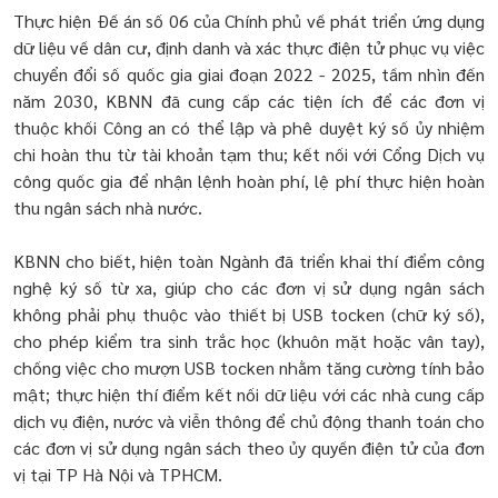
Thực hiện Đề án số 06 của Chính phủ về phát triển ứng dụng
dữ liệu về dân cư, định danh và xác thực điện tử phục vụ việc
chuyển đổi số quốc gia giai đoạn 2022 - 2025, tầm nhìn đến
năm 2030, KBNN đã cung cấp các tiện ích để các đơn vị
thuộc khối Công an có thể lập và phê duyệt ký số ủy nhiệm
chi hoàn thu từ tài khoản tạm thu; kết nối với Cổng Dịch vụ
công quốc gia để nhận lệnh hoàn phí, lệ phí thực hiện hoàn
thu ngân sách nhà nước.
KBNN cho biết, hiện toàn Ngành đã triển khai thí điểm công
nghệ ký số từ xa, giúp cho các đơn vị sử dụng ngân sách
không phải phụ thuộc vào thiết bị USB tocken (chữ ký số),
cho phép kiểm tra sinh trắc học (khuôn mặt hoặc vân tay),
chống việc cho mượn USB tocken nhằm tăng cường tính bảo
mật; thực hiện thí điểm kết nối dữ liệu với các nhà cung cấp
dịch vụ điện, nước và viễn thông để chủ động thanh toán cho
các đơn vị sử dụng ngân sách theo ủy quyền điện tử của đơn
vị tại TP Hà Nội và TPHCM.