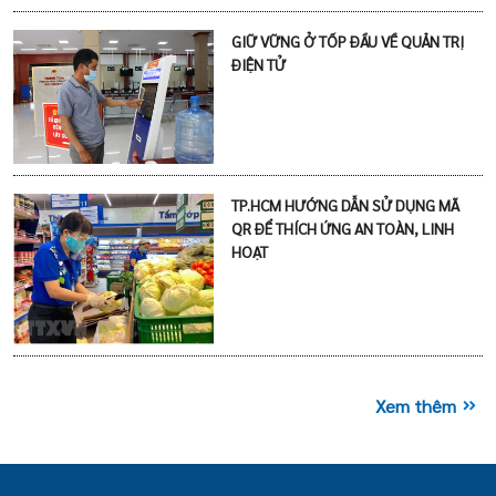
GIỮ VỮNG Ở TỐP ĐẦU VỀ QUẢN TRỊ
ĐIỆN TỬ
TP.HCM HƯỚNG DẪN SỬ DỤNG MÃ
QR ĐỂ THÍCH ỨNG AN TOÀN, LINH
HOẠT
Xem thêm