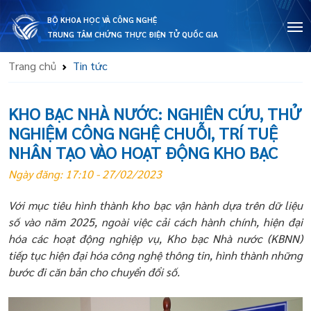
BỘ KHOA HỌC VÀ CÔNG NGHỆ
TRUNG TÂM CHỨNG THỰC ĐIỆN TỬ QUỐC GIA
Trang chủ
Tin tức
KHO BẠC NHÀ NƯỚC: NGHIÊN CỨU, THỬ
NGHIỆM CÔNG NGHỆ CHUỖI, TRÍ TUỆ
NHÂN TẠO VÀO HOẠT ĐỘNG KHO BẠC
Ngày đăng: 17:10 - 27/02/2023
Với mục tiêu hình thành kho bạc vận hành dựa trên dữ liệu
số vào năm 2025, ngoài việc cải cách hành chính, hiện đại
hóa các hoạt động nghiệp vụ, Kho bạc Nhà nước (KBNN)
tiếp tục hiện đại hóa công nghệ thông tin, hình thành những
bước đi căn bản cho chuyển đổi số.