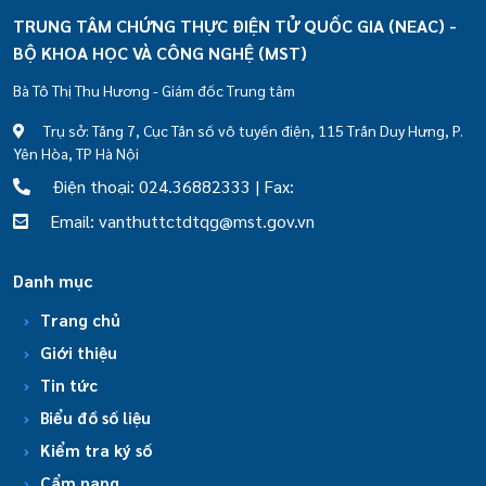
TRUNG TÂM CHỨNG THỰC ĐIỆN TỬ QUỐC GIA (NEAC) -
BỘ KHOA HỌC VÀ CÔNG NGHỆ (MST)
Bà Tô Thị Thu Hương - Giám đốc Trung tâm
Trụ sở: Tầng 7, Cục Tần số vô tuyến điện, 115 Trần Duy Hưng, P.
Yên Hòa, TP Hà Nội
Điện thoại: 024.36882333 | Fax:
Email: vanthuttctdtqg@mst.gov.vn
Danh mục
Trang chủ
Giới thiệu
Tin tức
Biểu đồ số liệu
Kiểm tra ký số
Cẩm nang