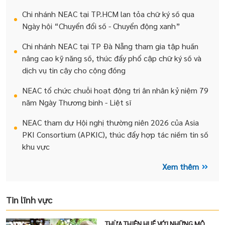
Chi nhánh NEAC tại TP.HCM lan tỏa chữ ký số qua
Ngày hội “Chuyển đổi số - Chuyển động xanh”
Chi nhánh NEAC tại TP Đà Nẵng tham gia tập huấn
nâng cao kỹ năng số, thúc đẩy phổ cập chữ ký số và
dịch vụ tin cậy cho cộng đồng
NEAC tổ chức chuỗi hoạt động tri ân nhân kỷ niệm 79
năm Ngày Thương binh - Liệt sĩ
NEAC tham dự Hội nghị thường niên 2026 của Asia
PKI Consortium (APKIC), thúc đẩy hợp tác niềm tin số
khu vực
Xem thêm
Tin lĩnh vực
THỪA THIÊN HUẾ VỚI NHỮNG MÔ