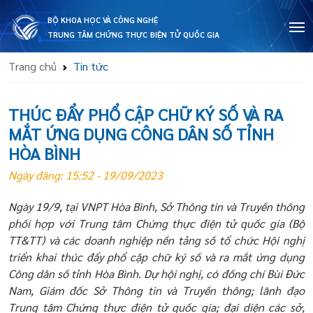
BỘ KHOA HỌC VÀ CÔNG NGHỆ
TRUNG TÂM CHỨNG THỰC ĐIỆN TỬ QUỐC GIA
Trang chủ
Tin tức
THÚC ĐẨY PHỔ CẬP CHỮ KÝ SỐ VÀ RA
MẮT ỨNG DỤNG CÔNG DÂN SỐ TỈNH
HÒA BÌNH
Ngày đăng: 15:52 - 19/09/2023
Ngày 19/9, tại VNPT Hòa Bình, Sở Thông tin và Truyền thông
phối hợp với Trung tâm Chứng thực điện tử quốc gia (Bộ
TT&TT) và các doanh nghiệp nền tảng số tổ chức Hội nghị
triển khai thúc đẩy phổ cập chữ ký số và ra mắt ứng dụng
Công dân số tỉnh Hòa Bình. Dự hội nghị, có đồng chí Bùi Đức
Nam, Giám đốc Sở Thông tin và Truyền thông; lãnh đạo
Trung tâm Chứng thực điện tử quốc gia; đại diện các sở,