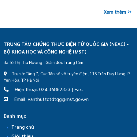
Xem thêm
TRUNG TÂM CHỨNG THỰC ĐIỆN TỬ QUỐC GIA (NEAC) -
BỘ KHOA HỌC VÀ CÔNG NGHỆ (MST)
Bà Tô Thị Thu Hương - Giám đốc Trung tâm
Trụ sở: Tầng 7, Cục Tần số vô tuyến điện, 115 Trần Duy Hưng, P.
Yên Hòa, TP Hà Nội
Điện thoại: 024.36882333 | Fax:
Email: vanthuttctdtqg@mst.gov.vn
Danh mục
Trang chủ
Giới thiệu