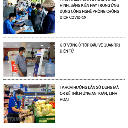
HÌNH, SÁNG KIẾN HAY TRONG ỨNG
DỤNG CÔNG NGHỆ PHÒNG CHỐNG
DỊCH COVID-19
GIỮ VỮNG Ở TỐP ĐẦU VỀ QUẢN TRỊ
ĐIỆN TỬ
TP.HCM HƯỚNG DẪN SỬ DỤNG MÃ
QR ĐỂ THÍCH ỨNG AN TOÀN, LINH
HOẠT