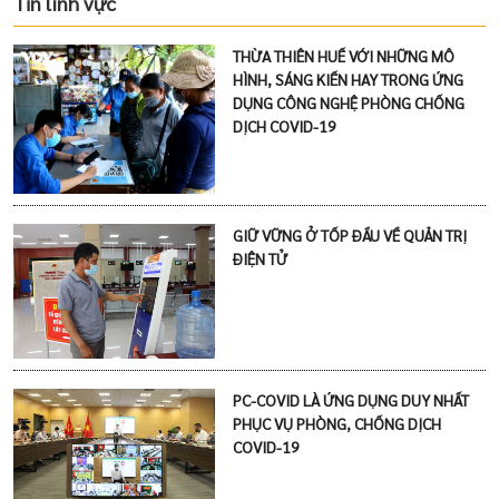
Tin lĩnh vực
THỪA THIÊN HUẾ VỚI NHỮNG MÔ
HÌNH, SÁNG KIẾN HAY TRONG ỨNG
DỤNG CÔNG NGHỆ PHÒNG CHỐNG
DỊCH COVID-19
GIỮ VỮNG Ở TỐP ĐẦU VỀ QUẢN TRỊ
ĐIỆN TỬ
PC-COVID LÀ ỨNG DỤNG DUY NHẤT
PHỤC VỤ PHÒNG, CHỐNG DỊCH
COVID-19