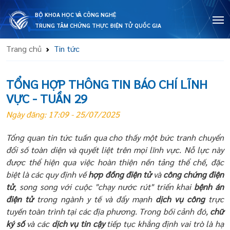
BỘ KHOA HỌC VÀ CÔNG NGHỆ
TRUNG TÂM CHỨNG THỰC ĐIỆN TỬ QUỐC GIA
Trang chủ
Tin tức
TỔNG HỢP THÔNG TIN BÁO CHÍ LĨNH
VỰC - TUẦN 29
Ngày đăng: 17:09 - 25/07/2025
Tổng quan tin tức tuần qua cho thấy một bức tranh chuyển
đổi số toàn diện và quyết liệt trên mọi lĩnh vực. Nỗ lực này
được thể hiện qua việc hoàn thiện nền tảng thể chế, đặc
biệt là các quy định về
hợp đồng điện tử
và
công chứng điện
tử
, song song với cuộc "chạy nước rút" triển khai
bệnh án
điện tử
trong ngành y tế và đẩy mạnh
dịch vụ công
trực
tuyến toàn trình tại các địa phương. Trong bối cảnh đó,
chữ
ký số
và các
dịch vụ tin cậy
tiếp tục khẳng định vai trò là hạ