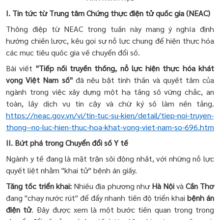
I. Tin tức từ Trung tâm Chứng thực điện tử quốc gia (NEAC)
Thông điệp từ NEAC trong tuần này mang ý nghĩa định
hướng chiến lược, kêu gọi sự nỗ lực chung để hiện thực hóa
các mục tiêu quốc gia về chuyển đổi số.
Bài viết
"Tiếp nối truyền thống, nỗ lực hiện thực hóa khát
vọng Việt Nam số"
đã nêu bật tinh thần và quyết tâm của
ngành trong việc xây dựng một hạ tầng số vững chắc, an
toàn, lấy dịch vụ tin cậy và chữ ký số làm nền tảng.
https://neac.gov.vn/vi/tin-tuc-su-kien/detail/tiep-noi-truyen-
thong--no-luc-hien-thuc-hoa-khat-vong-viet-nam-so-696.htm
II. Bứt phá trong Chuyển đổi số Y tế
Ngành y tế đang là mặt trận sôi động nhất, với những nỗ lực
quyết liệt nhằm "khai tử" bệnh án giấy.
Tăng tốc triển khai:
Nhiều địa phương như
Hà Nội
và
Cần Thơ
đang "chạy nước rút" để đẩy nhanh tiến độ triển khai
bệnh án
điện tử
. Đây được xem là một bước tiến quan trọng trong