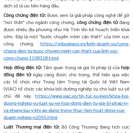
dịch số là ưu tiên hàng đầu.
Công chứng điện tử:
Được xem là giải pháp công nghệ để gỡ
"nút thắt" cho ngành công chứng,
công chứng điện tử
đang
được nhiều địa phương như Hà Tĩnh lên kế hoạch triển khai
sớm. Đây là một "bước chuyển mình cần thiết" của lĩnh vực
công chứng.
https://vnbusiness.vn/kinh-doanh-so/cong-
chung-dien-tu-buoc-chuyen-minh-can-thiet-cua-linh-vuc-
cong-chung-1108328.html
Hợp đồng điện tử:
Tầm quan trọng và giá trị pháp lý của
hợp
đồng điện tử
ngày càng được chú trọng, thể hiện qua việc
các tổ chức như Trung tâm Trọng tài Quốc tế Việt Nam
(VIAC) tổ chức các khóa bồi dưỡng nghiệp vụ cho luật sư về
chủ đề này.
https://www.viac.vn/tin-tuc-su-kien/khoa-boi-
duong-nghiep-vu-luat-su-ve-hop-dong-dien-tu-gia-tri-phap-ly-
va-nhung-luu-y-khi-ap-dung-trong-thuc-tien-hoat-dong-cua-
doanh-nghiep-n2055.html
Luật Thương mại điện tử:
Bộ Công Thương đang tích cực