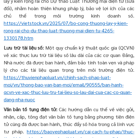
lấy ý kiến rộng rãi cho Dự thảo Luật Thương mại điện tử (sửa
đổi), nhằm hoàn thiện khung pháp lý, bảo vệ lợi ích của các
chủ thể trong môi trường kinh doanh số.
https://vietstock.vn/2025/07/bo-cong-thuong-lay-y-kien-
rong-rai-cho-du-thao-luat-thuong-mai-dien-tu-4265-
1330178.htm
Lưu trữ tài liệu số:
Một quy chuẩn kỹ thuật quốc gia (QCVN)
về xác thực lưu trữ tài liệu số lâu dài của các cơ quan Đảng,
Nhà nước đã được ban hành, đảm bảo tính toàn vẹn và pháp
lý cho các tài liệu quan trọng trên môi trường điện tử.
https://thuvienphapluat.vn/chinh-sach-phap-luat-
moi/vn/thong-bao-van-ban-moi/email/90555/ban-hanh-
qcvn-ve-xac-thuc-luu-tru-tai-lieu-so-lau-dai-cua-cac-co-quan-
dang-nha-nuoc
Văn bản tố tụng điện tử:
Các hướng dẫn cụ thể về việc gửi,
nhận, cấp, tống đạt văn bản tố tụng bằng phương tiện điện
tử cũng đã được ban hành, thúc đẩy số hóa trong cả lĩnh vực
tư pháp.
https://baovephapluat.vn/cai-cach-tu-phap/thuc-