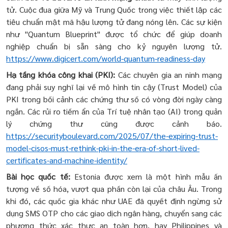
tử. Cuộc đua giữa Mỹ và Trung Quốc trong việc thiết lập các
tiêu chuẩn mật mã hậu lượng tử đang nóng lên. Các sự kiện
như "Quantum Blueprint" được tổ chức để giúp doanh
nghiệp chuẩn bị sẵn sàng cho kỷ nguyên lượng tử.
https://www.digicert.com/world-quantum-readiness-day
Hạ tầng khóa công khai (PKI):
Các chuyên gia an ninh mạng
đang phải suy nghĩ lại về mô hình tin cậy (Trust Model) của
PKI trong bối cảnh các chứng thư số có vòng đời ngày càng
ngắn. Các rủi ro tiềm ẩn của Trí tuệ nhân tạo (AI) trong quản
lý chứng thư cũng được cảnh báo.
https://securityboulevard.com/2025/07/the-expiring-trust-
model-cisos-must-rethink-pki-in-the-era-of-short-lived-
certificates-and-machine-identity/
Bài học quốc tế:
Estonia được xem là một hình mẫu ấn
tượng về số hóa, vượt qua phần còn lại của châu Âu. Trong
khi đó, các quốc gia khác như UAE đã quyết định ngừng sử
dụng SMS OTP cho các giao dịch ngân hàng, chuyển sang các
phương thức xác thực an toàn hơn, hay Philippines và