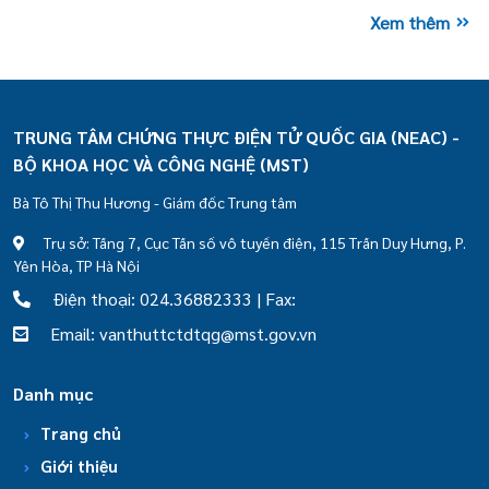
Xem thêm
TRUNG TÂM CHỨNG THỰC ĐIỆN TỬ QUỐC GIA (NEAC) -
BỘ KHOA HỌC VÀ CÔNG NGHỆ (MST)
Bà Tô Thị Thu Hương - Giám đốc Trung tâm
Trụ sở: Tầng 7, Cục Tần số vô tuyến điện, 115 Trần Duy Hưng, P.
Yên Hòa, TP Hà Nội
Điện thoại: 024.36882333 | Fax:
Email: vanthuttctdtqg@mst.gov.vn
Danh mục
Trang chủ
Giới thiệu