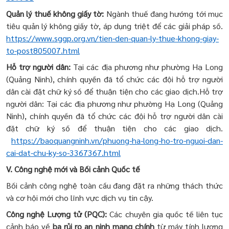
Quản lý thuế không giấy tờ:
Ngành thuế đang hướng tới mục
tiêu quản lý không giấy tờ, áp dụng triệt để các giải pháp số.
https://www.sggp.org.vn/tien-den-quan-ly-thue-khong-giay-
to-post805007.html
Hỗ trợ người dân:
Tại các địa phương như phường Hạ Long
(Quảng Ninh), chính quyền đã tổ chức các đội hỗ trợ người
dân cài đặt chữ ký số để thuận tiện cho các giao dịch.Hỗ trợ
người dân: Tại các địa phương như phường Hạ Long (Quảng
Ninh), chính quyền đã tổ chức các đội hỗ trợ người dân cài
đặt chữ ký số để thuận tiện cho các giao dịch.
https://baoquangninh.vn/phuong-ha-long-ho-tro-nguoi-dan-
cai-dat-chu-ky-so-3367367.html
V. Công nghệ mới và Bối cảnh Quốc tế
Bối cảnh công nghệ toàn cầu đang đặt ra những thách thức
và cơ hội mới cho lĩnh vực dịch vụ tin cậy.
Công nghệ Lượng tử (PQC):
Các chuyên gia quốc tế liên tục
cảnh báo về
ba rủi ro an ninh mạng chính
từ máy tính lượng