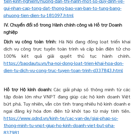
tien-kinh-nghiem/huong-dan-thi-hanh-mot-so-quy-dinh-ve-
gui-nhan-cap-tong-dat-thong-bao-van-ban-to-tung-bang-
phuong-tien-dien-tu-181097.html
IV. Chuyển đổi số trong Hành chính công và Hỗ trợ Doanh
nghiệp
Dịch vụ công toàn trình
: Hà Nội đang đồng loạt triển khai
dịch vụ công trực tuyến toàn trình và cấp bản điện tử cho
100% kết quả giải quyết thủ tục hành chính.
https://baodautu.vn/ha-noi-dong-loat-trien-khai-hoa-don-
dien-tu-dich-vu-cong-truc-tuyen-toan-trinh-d337843.html
Hỗ trợ Hộ kinh doanh:
Các giải pháp số thông minh từ các
tập đoàn lớn như VNPT đang giúp các hộ kinh doanh Việt
bứt phá. Tuy nhiên, vẫn còn tình trạng nhiều hộ kinh doanh e
ngại đăng ký hóa đơn điện tử khởi tạo từ máy tính tiền.
https://www.qdnd.vn/kinh-te/cac-van-de/giai-phap-so-
thong-minh-tu-vnpt-giup-ho-kinh-doanh-viet-but-pha-
837981