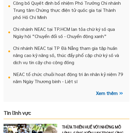
Công bố Quyết định bổ nhiệm Phó Trưởng Chi nhánh
Trung tâm Chứng thực điện tử quốc gia tại Thành
phố Hồ Chí Minh
Chi nhánh NEAC tại TP.HCM lan tỏa chữ ký số qua
Ngày hội “Chuyển đổi số - Chuyển động xanh”
Chi nhánh NEAC tại TP Đà Nẵng tham gia tập huấn
nâng cao kỹ năng số, thúc đẩy phổ cập chữ ký số và
dịch vụ tin cậy cho cộng đồng
NEAC tổ chức chuỗi hoạt động tri ân nhân kỷ niệm 79
năm Ngày Thương binh - Liệt sĩ
Xem thêm
Tin lĩnh vực
THỪA THIÊN HUẾ VỚI NHỮNG MÔ
HÌNH, SÁNG KIẾN HAY TRONG ỨNG