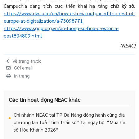
Campuchia đang tích cực triển khai hạ tầng
chữ ký số
.
https://www.dw.com/en/how-estonia-outpaced-the-rest-of-
europe-at-digitalization/a-73098771
https://www.sggp.org.vn/an-tuong-so-hoa-o-estonia-
post804809.html
(NEAC)
Về trang trước
Gửi email
In trang
Các tin hoạt động NEAC khác
Chi nhánh NEAC tại TP Đà Nẵng đồng hành cùng địa
phương lan toả “tinh thần số” tại ngày hội “Mùa hè
số Hòa Khánh 2026”