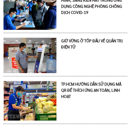
DỤNG CÔNG NGHỆ PHÒNG CHỐNG
DỊCH COVID-19
GIỮ VỮNG Ở TỐP ĐẦU VỀ QUẢN TRỊ
ĐIỆN TỬ
TP.HCM HƯỚNG DẪN SỬ DỤNG MÃ
QR ĐỂ THÍCH ỨNG AN TOÀN, LINH
HOẠT