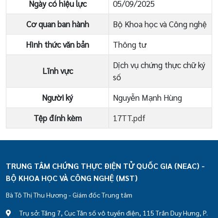
Ngày có hiệu lực
05/09/2025
Cơ quan ban hành
Bộ Khoa học và Công nghệ
Hình thức văn bản
Thông tư
Dịch vụ chứng thực chữ ký
Lĩnh vực
số
Người ký
Nguyễn Mạnh Hùng
Tệp đính kèm
17TT.pdf
TRUNG TÂM CHỨNG THỰC ĐIỆN TỬ QUỐC GIA (NEAC) -
BỘ KHOA HỌC VÀ CÔNG NGHỆ (MST)
Bà Tô Thị Thu Hương - Giám đốc Trung tâm
Trụ sở: Tầng 7, Cục Tần số vô tuyến điện, 115 Trần Duy Hưng, P.