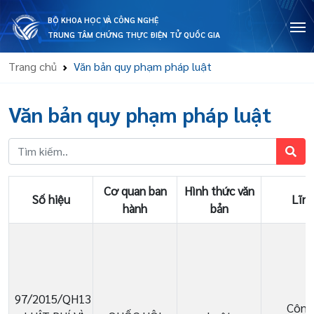
BỘ KHOA HỌC VÀ CÔNG NGHỆ
TRUNG TÂM CHỨNG THỰC ĐIỆN TỬ QUỐC GIA
Trang chủ
Văn bản quy phạm pháp luật
Văn bản quy phạm pháp luật
Cơ quan ban
Hình thức văn
Số hiệu
Lĩnh
hành
bản
97/2015/QH13
Công