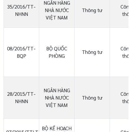
NGÂN HÀNG
35/2016/TT-
Công
NHÀ NƯỚC
Thông tư
NHNN
thôn
VIỆT NAM
08/2016/TT-
BỘ QUỐC
Công
Thông tư
BQP
PHÒNG
thôn
NGÂN HÀNG
28/2015/TT-
Công
NHÀ NƯỚC
Thông tư
NHNN
thôn
VIỆT NAM
BỘ KẾ HOẠCH