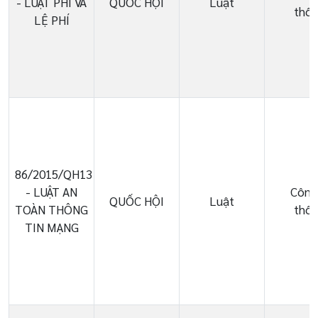
- LUẬT PHÍ VÀ
QUỐC HỘI
Luật
thôn
LỆ PHÍ
86/2015/QH13
- LUẬT AN
Công
QUỐC HỘI
Luật
TOÀN THÔNG
thôn
TIN MẠNG