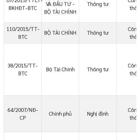
07/2015/TTLT-
Công
VÀ ĐẦU TƯ -
Thông tư
BKHĐT-BTC
thôn
BỘ TÀI CHÍNH
110/2015/TT-
Công
BỘ TÀI CHÍNH
Thông tư
BTC
thôn
38/2015/TT-
Công
Bộ Tài Chính
Thông tư
BTC
thôn
64/2007/NĐ-
Công
Chính phủ
Nghị định
CP
thôn