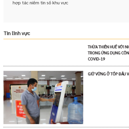
hợp tác niềm tin số khu vực
Tin lĩnh vực
THỪA THIÊN HUẾ VỚI N
TRONG ỨNG DỤNG CÔN
COVID-19
GIỮ VỮNG Ở TỐP ĐẦU V