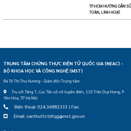
TP.HCM HƯỚNG DẪN SỬ
TOÀN, LINH HOẠT
TRUNG TÂM CHỨNG THỰC ĐIỆN TỬ QUỐC GIA (NEAC) -
BỘ KHOA HỌC VÀ CÔNG NGHỆ (MST)
Bà Tô Thị Thu Hương - Giám đốc Trung tâm
Trụ sở: Tầng 7, Cục Tần số vô tuyến điện, 115 Trần Duy Hưng, P.
Yên Hòa, TP Hà Nội
Điện thoại: 024.36882333 | Fax:
Email: vanthuttctdtqg@mst.gov.vn